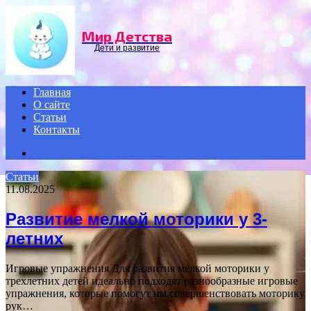
Menu
Мир Детства
Дети и развитие
Главная
О сайте
Статьи
Контакты
Search
for
Статьи
11.08.2025
Развитие мелкой моторики у 3-
летних
Игровые упражнения Для развития мелкой моторики у
трехлетних детей идеально подходят разнообразные игровые
упражнения, которые помогут им совершенствовать моторику
рук…