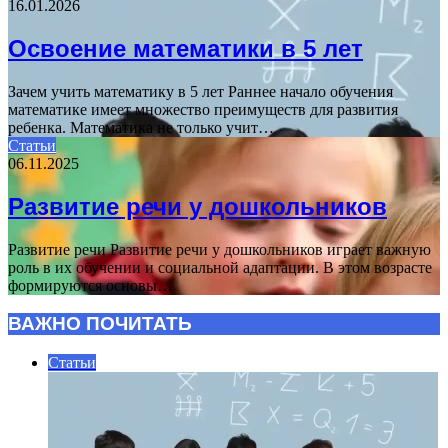
16.01.2026
Освоение математики в 5 лет
Зачем учить математику в 5 лет Раннее начало обучения
математике имеет множество преимуществ для развития
ребенка. Математика не только учит…
Статьи
06.11.2025
Развитие речи у дошкольников
Развитие речи Развитие речи у дошкольников играет важную
роль в их обучении и социальной адаптации. В этом возрасте
формируются основы…
ВАЖНО ПОЧИТАТЬ
Статьи