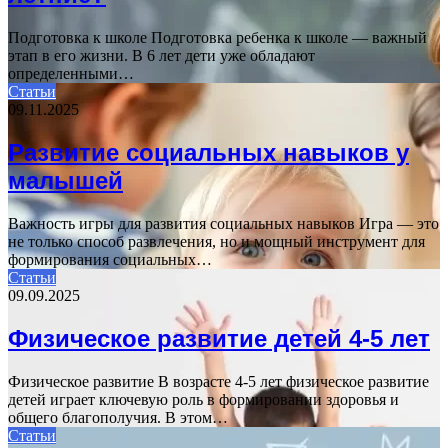
Подготовка к школе Подготовка ребенка к школе — важный
этап в его жизни. В 6 лет дети уже обладают
определенными…
Статьи
09.11.2025
Развитие социальных навыков у
малышей
Важность игры для развития социальных навыков Игра — это
не только способ развлечения, но и мощный инструмент для
формирования социальных…
Статьи
09.09.2025
Физическое развитие детей 4-5 лет
Физическое развитие В возрасте 4-5 лет физическое развитие
детей играет ключевую роль в формировании здоровья и
общего благополучия. В этом…
Статьи