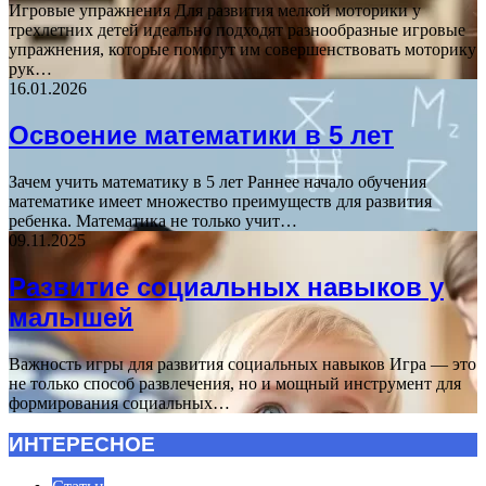
Игровые упражнения Для развития мелкой моторики у
трехлетних детей идеально подходят разнообразные игровые
упражнения, которые помогут им совершенствовать моторику
рук…
16.01.2026
Освоение математики в 5 лет
Зачем учить математику в 5 лет Раннее начало обучения
математике имеет множество преимуществ для развития
ребенка. Математика не только учит…
09.11.2025
Развитие социальных навыков у
малышей
Важность игры для развития социальных навыков Игра — это
не только способ развлечения, но и мощный инструмент для
формирования социальных…
ИНТЕРЕСНОЕ