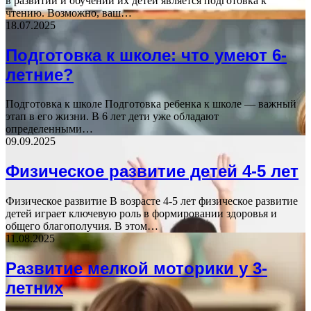
в развитии и обучении их детей является подготовка к
чтению. Возможно, ваш…
18.07.2025
Подготовка к школе: что умеют 6-
летние?
Подготовка к школе Подготовка ребенка к школе — важный
этап в его жизни. В 6 лет дети уже обладают
определенными…
09.09.2025
Физическое развитие детей 4-5 лет
Физическое развитие В возрасте 4-5 лет физическое развитие
детей играет ключевую роль в формировании здоровья и
общего благополучия. В этом…
11.08.2025
Развитие мелкой моторики у 3-
летних