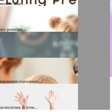
Возможно, ваш…
кого развития.…
ормирования социальных…
благополучия. В этом…