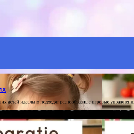
Menu
их
них детей идеально подходят разнообразные игровые упражнени