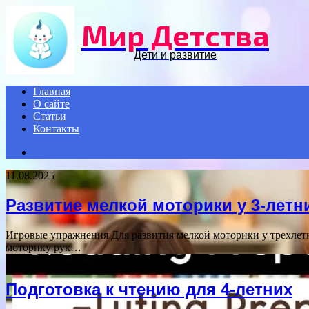
Мир Детства
Дети и развитие
Главная
О сайте
Статьи
Контакты
Search
for
11.08.2025
Развитие мелкой моторики у 3-летн
Игровые упражнения Для развития мелкой моторики у трехлет
моторику рук…
02.11.2025
Подготовка к чтению для 4-летних