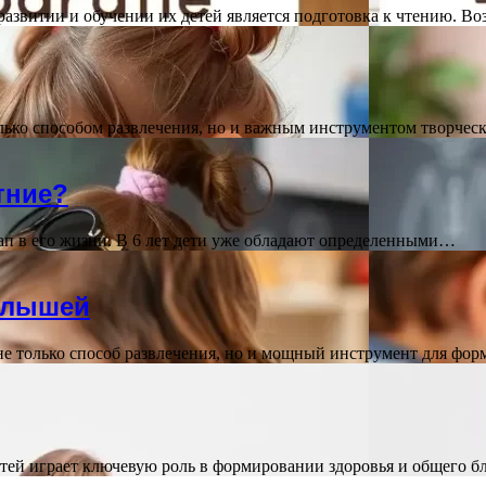
развитии и обучении их детей является подготовка к чтению. 
только способом развлечения, но и важным инструментом творчес
тние?
ап в его жизни. В 6 лет дети уже обладают определенными…
алышей
не только способ развлечения, но и мощный инструмент для ф
детей играет ключевую роль в формировании здоровья и общего 